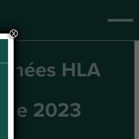
Afficher
le
X
menu
urnées HLA
obre 2023