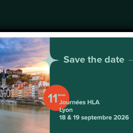
8èmes Jo
Marseille
6 & 7 oct