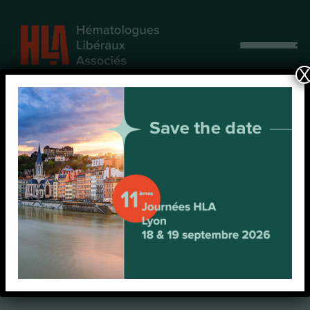
Afficher
le
X
menu
Questionnaire sur la
pratique de la
recherche clinique au
sein des centres HLA
Prénom
*