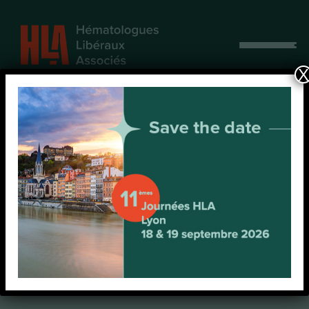
Afficher
le
X
menu
Questionnaire SFH
2024
Prénom
*
Nom
*