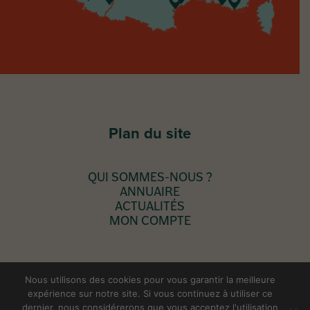
Plan du site
QUI SOMMES-NOUS ?
ANNUAIRE
ACTUALITÉS
MON COMPTE
Nous utilisons des cookies pour vous garantir la meilleure
expérience sur notre site. Si vous continuez à utiliser ce
© Copyright 2024 - Création & développement
Agence
dernier, nous considérerons que vous acceptez l'utilisation