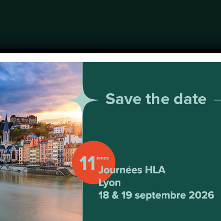
e « Minute » H
e santé à domic