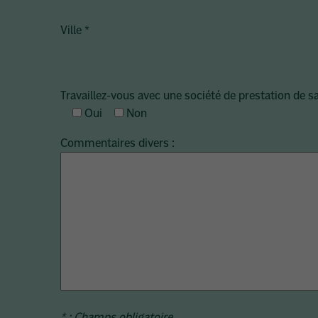
Ville
*
Travaillez-vous avec une société de prestation de s
Oui
Non
Commentaires divers :
* : Champs obligatoire