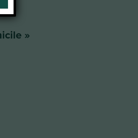
cile »