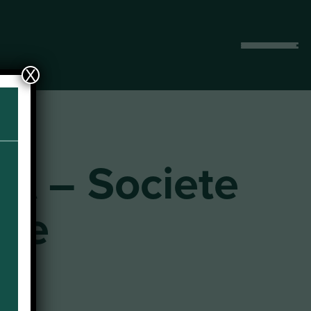
Afficher
le
X
menu
LA – Societe
ile