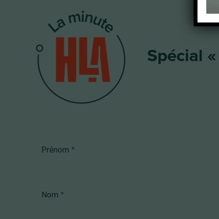
Spécial « P
Prénom
*
Nom
*