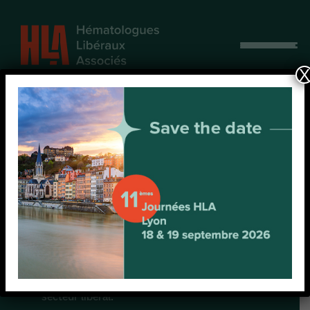
Afficher
le
X
menu
HLA 2017-01 :
myélome
multiple
Enquête observationnelle sur la prise en
charge du myélome multiple dans le
secteur libéral.