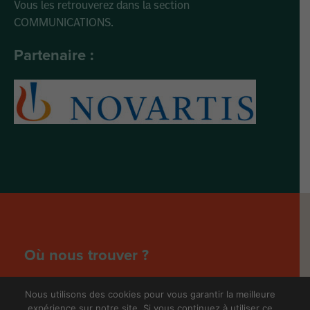
Vous les retrouverez dans la section
COMMUNICATIONS.
Partenaire :
Où nous trouver ?
Nous utilisons des cookies pour vous garantir la meilleure
47 centres d'hématologie
78 hématologues
expérience sur notre site. Si vous continuez à utiliser ce