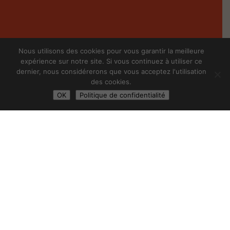
Où nous trouver ?
Nous utilisons des cookies pour vous garantir la meilleure
expérience sur notre site. Si vous continuez à utiliser ce
dernier, nous considérerons que vous acceptez l'utilisation
47 centres d'hématologie
78 hématologues
des cookies.
OK
Politique de confidentialité
VOIR L'ANNUAIRE
NOUS CONTACTER