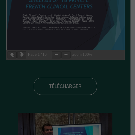
Page
1
/
10
Zoom
100%
TÉLÉCHARGER