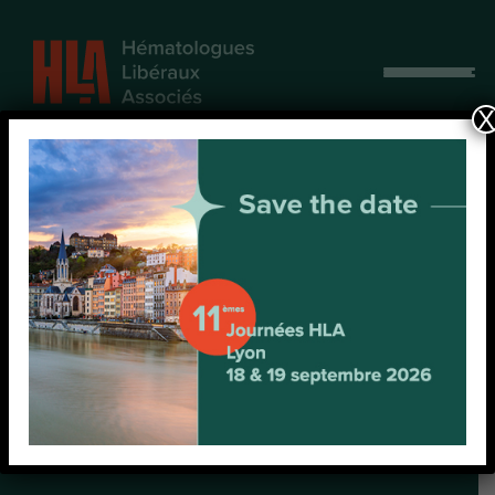
Afficher
le
X
menu
Présentation –
Lymphoma
Myeloma 2018
Myélome multiple