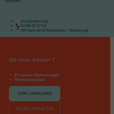
innovant.
ytazi@solcrr.org
03 88 45 37 53
184 route de la Wantzenau – Strasbourg
Où nous trouver ?
47 centres d'hématologie
78 hématologues
VOIR L'ANNUAIRE
NOUS CONTACTER