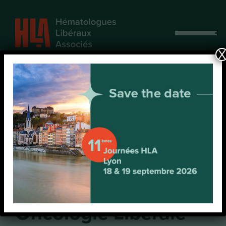
Afficher
le
X
menu
[OFFRE D’EMPLOI]
Médecin Onco-
Hématologue –
Strasbourg
(Strasbourg
Oncologie Libérale –